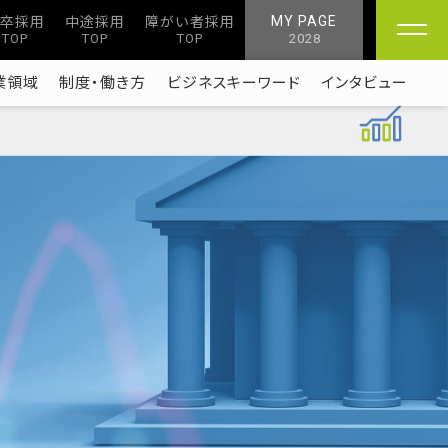
卒採用
中途採用
障がい者採用
MY PAGE
TOP
TOP
TOP
2028
業領域
制度・働き方
ビジネスキーワード
インタビュー