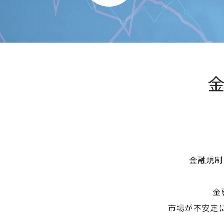
金
金融規制
金
市場が不安定に