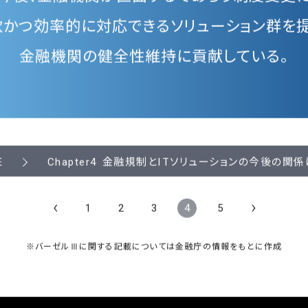
今後、金融機関が直面するであろう制度変更
軟かつ効率的に対応できるソリューション群を提
金融機関の健全性維持に貢献している。
金融規制とITソリューションの
今後の関係
E
Chapter4
‹
›
1
2
3
4
5
※バーゼルⅢに関する記載については金融庁の情報をもとに作成