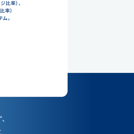
ッジ比率）、
達比率）
テム。
、