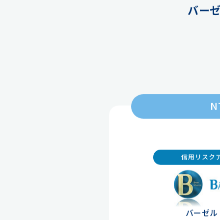
バー
N
信用リスク
バーゼル