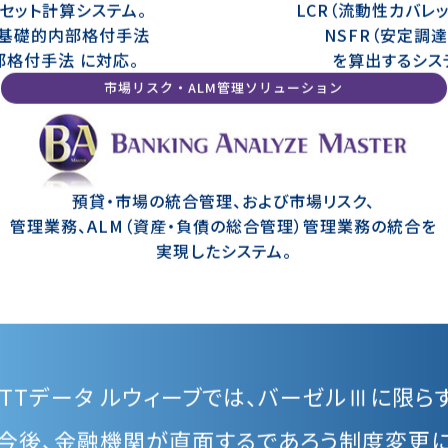
セット計算システム。
LCR（流動性カバレ
・基礎的内部格付手法
NSFR（安定調
部格付手法 に対応。
を算出するシス
市場リスク・ALM管理ソリューション
預貸・市場の統合管理、および市場リスク、
管理業務、ALM（資産・負債の総合管理）管理業務の統合を
実現したシステム。
NTTデータ ルウィーブでは、バーゼルⅢに限らず