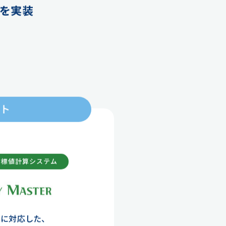
を実装
ート
指標値計算システム
に対応した、