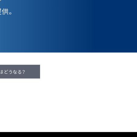
に
供。
はどうなる？