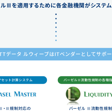
ゼルⅢを適用するために各金融機関がシステム
TTデータ ルウィーブは
ITベンダーとしてサポ
アセット計算システム
バーゼルⅢ流動性規制の各種
Ⅱ・Ⅲ規制対応の
バーゼル Ⅲ流動性規制