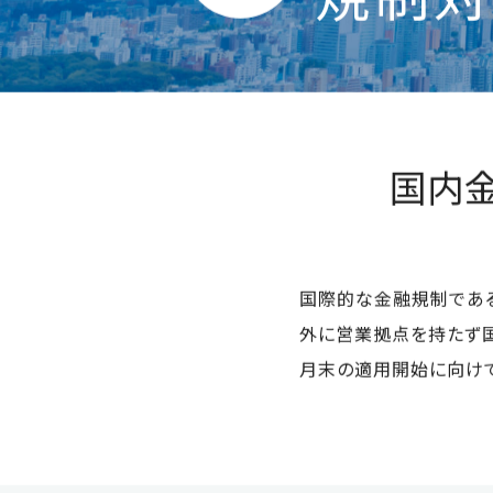
規制対
国内
国際的な金融規制である
外に営業拠点を持たず国
月末の適用開始に向け